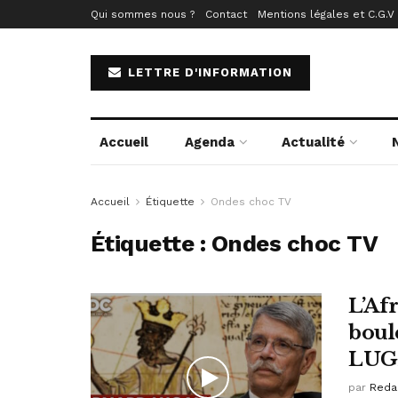
Qui sommes nous ?
Contact
Mentions légales et C.G.V
LETTRE D'INFORMATION
Accueil
Agenda
Actualité
Accueil
Étiquette
Ondes choc TV
Étiquette :
Ondes choc TV
L’Af
boul
LU
par
Reda