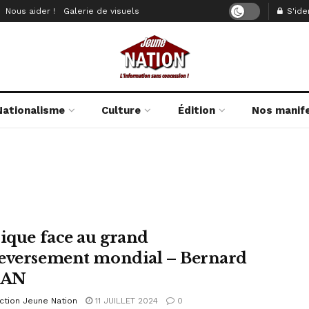
Nous aider !
Galerie de visuels
S'iden
Nationalisme
Culture
Édition
Nos manif
rique face au grand
eversement mondial – Bernard
GAN
ction Jeune Nation
11 JUILLET 2024
0