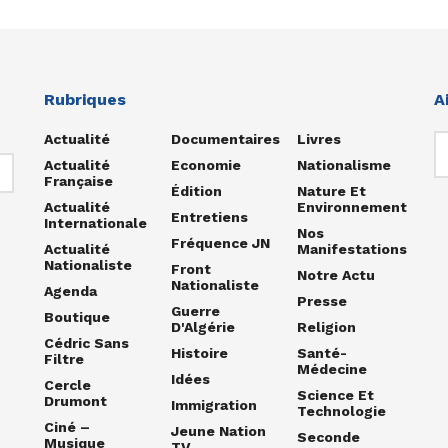
Rubriques
A
Actualité
Documentaires
Livres
Actualité
Economie
Nationalisme
Française
Édition
Nature Et
Actualité
Environnement
Entretiens
Internationale
Nos
Fréquence JN
Actualité
Manifestations
Nationaliste
Front
Notre Actu
Nationaliste
Agenda
Presse
Guerre
Boutique
D'Algérie
Religion
Cédric Sans
Histoire
Santé-
Filtre
Médecine
Idées
Cercle
Science Et
Drumont
Immigration
Technologie
Ciné –
Jeune Nation
Seconde
Musique
TV