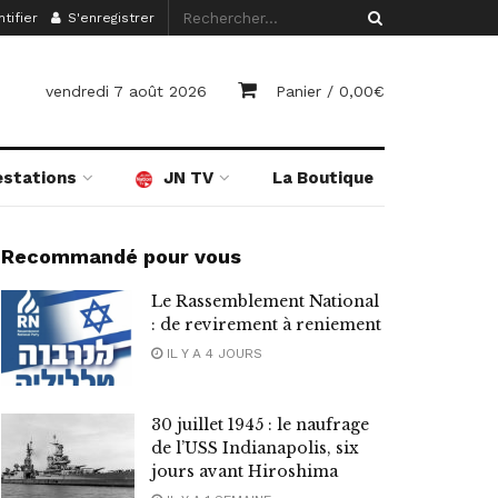
tifier
S'enregistrer
vendredi 7 août 2026
Panier /
0,00
€
estations
JN TV
La Boutique
Recommandé pour vous
Le Rassemblement National
: de revirement à reniement
IL Y A 4 JOURS
30 juillet 1945 : le naufrage
de l’USS Indianapolis, six
jours avant Hiroshima