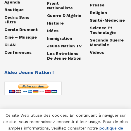
Agenda
Front
Presse
Nationaliste
Boutique
Religion
Guerre D'Algérie
Cédric Sans
Santé-Médecine
Filtre
Histoire
Science Et
Cercle Drumont
Idées
Technologie
Ciné – Musique
Immigration
Seconde Guerre
CLAN
Mondiale
Jeune Nation TV
Conférences
Vidéos
Les Entretiens
De Jeune Nation
Aidez Jeune Nation !
Ce site Web utilise des cookies. En continuant à naviguer sur
© 1958-2025 Jeune Nation
ce site, vous reconnaissez consentir à leur usage. Pour de plus
amples informations, veuillez consulter notre
politique de