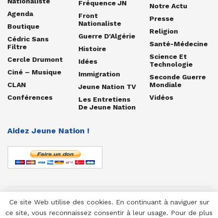
Nationaliste
Fréquence JN
Notre Actu
Agenda
Front
Presse
Nationaliste
Boutique
Religion
Guerre D'Algérie
Cédric Sans
Santé-Médecine
Filtre
Histoire
Science Et
Cercle Drumont
Idées
Technologie
Ciné – Musique
Immigration
Seconde Guerre
CLAN
Mondiale
Jeune Nation TV
Conférences
Vidéos
Les Entretiens
De Jeune Nation
Aidez Jeune Nation !
Ce site Web utilise des cookies. En continuant à naviguer sur
© 1958-2025 Jeune Nation
ce site, vous reconnaissez consentir à leur usage. Pour de plus