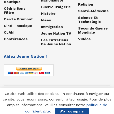
Nationaliste
Boutique
Religion
Guerre D'Algérie
Cédric Sans
Santé-Médecine
Filtre
Histoire
Science Et
Cercle Drumont
Idées
Technologie
Ciné – Musique
Immigration
Seconde Guerre
CLAN
Mondiale
Jeune Nation TV
Conférences
Vidéos
Les Entretiens
De Jeune Nation
Aidez Jeune Nation !
Ce site Web utilise des cookies. En continuant à naviguer sur
© 1958-2025 Jeune Nation
ce site, vous reconnaissez consentir à leur usage. Pour de plus
amples informations, veuillez consulter notre
politique de
confidentialité
.
J'ai compris