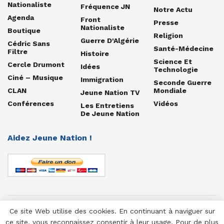
Nationaliste
Fréquence JN
Notre Actu
Agenda
Front
Presse
Nationaliste
Boutique
Religion
Guerre D'Algérie
Cédric Sans
Santé-Médecine
Filtre
Histoire
Science Et
Cercle Drumont
Idées
Technologie
Ciné – Musique
Immigration
Seconde Guerre
CLAN
Mondiale
Jeune Nation TV
Conférences
Vidéos
Les Entretiens
De Jeune Nation
Aidez Jeune Nation !
Ce site Web utilise des cookies. En continuant à naviguer sur
© 1958-2025 Jeune Nation
ce site, vous reconnaissez consentir à leur usage. Pour de plus