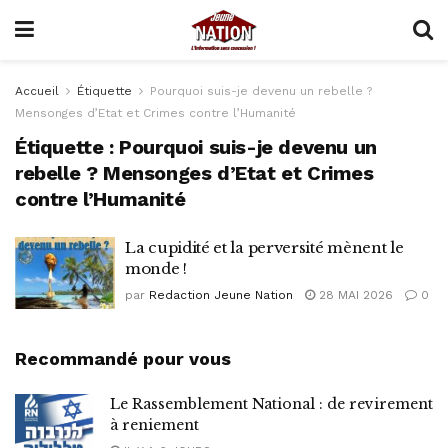
Accueil
Étiquette
Pourquoi suis-je devenu un rebelle ?
Mensonges d’Etat et Crimes contre l’Humanité
Étiquette :
Pourquoi suis-je devenu un
rebelle ? Mensonges d’Etat et Crimes
contre l’Humanité
La cupidité et la perversité mènent le
monde !
par
Redaction Jeune Nation
28 MAI 2026
0
Recommandé pour vous
Le Rassemblement National : de revirement
à reniement