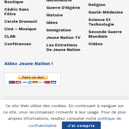
Boutique
Religion
Guerre D'Algérie
Cédric Sans
Santé-Médecine
Filtre
Histoire
Science Et
Cercle Drumont
Idées
Technologie
Ciné – Musique
Immigration
Seconde Guerre
CLAN
Mondiale
Jeune Nation TV
Conférences
Vidéos
Les Entretiens
De Jeune Nation
Aidez Jeune Nation !
Ce site Web utilise des cookies. En continuant à naviguer sur
© 1958-2025 Jeune Nation
ce site, vous reconnaissez consentir à leur usage. Pour de plus
amples informations, veuillez consulter notre
politique de
confidentialité
.
J'ai compris