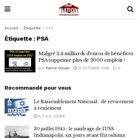
Accueil
Étiquette
PSA
Étiquette :
PSA
Malgré 2,4 milliards d’euros de bénéfices
PSA supprime plus de 2000 emplois !
par
Pierre Olivier
21 OCTOBRE 2016
0
Recommandé pour vous
Le Rassemblement National : de revirement
à reniement
IL Y A 6 JOURS
30 juillet 1945 : le naufrage de l’USS
Indianapolis, six jours avant Hiroshima