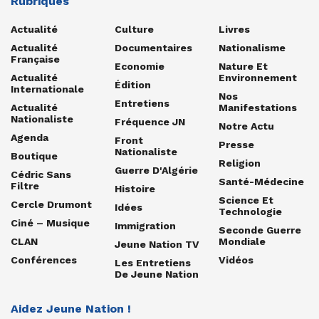
Rubriques
Actualité
Culture
Livres
Actualité
Documentaires
Nationalisme
Française
Economie
Nature Et
Actualité
Environnement
Édition
Internationale
Nos
Entretiens
Actualité
Manifestations
Nationaliste
Fréquence JN
Notre Actu
Agenda
Front
Presse
Nationaliste
Boutique
Religion
Guerre D'Algérie
Cédric Sans
Santé-Médecine
Filtre
Histoire
Science Et
Cercle Drumont
Idées
Technologie
Ciné – Musique
Immigration
Seconde Guerre
CLAN
Mondiale
Jeune Nation TV
Conférences
Vidéos
Les Entretiens
De Jeune Nation
Aidez Jeune Nation !