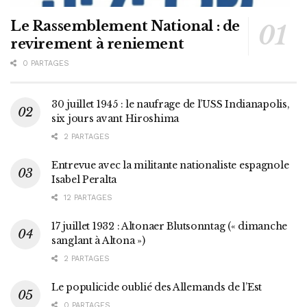
Le Rassemblement National : de
revirement à reniement
0 PARTAGES
30 juillet 1945 : le naufrage de l’USS Indianapolis,
six jours avant Hiroshima
2 PARTAGES
Entrevue avec la militante nationaliste espagnole
Isabel Peralta
12 PARTAGES
17 juillet 1932 : Altonaer Blutsonntag (« dimanche
sanglant à Altona »)
2 PARTAGES
Le populicide oublié des Allemands de l’Est
0 PARTAGES