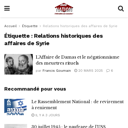
Accueil
Étiquette
Relations historiques des affaires de Syrie
Étiquette :
Relations historiques des
affaires de Syrie
L’Affaire de Damas et le négationnisme
des meurtres rituels
par
Francis Goumain
20 MARS 2025
6
Recommandé pour vous
Le Rassemblement National : de revirement
à reniement
IL Y A 3 JOURS
30 juillet 1945 : le naufrage de l’USS