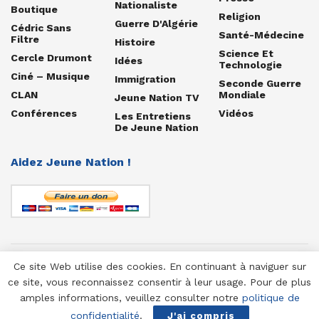
Nationaliste
Boutique
Religion
Guerre D'Algérie
Cédric Sans
Santé-Médecine
Filtre
Histoire
Science Et
Cercle Drumont
Idées
Technologie
Ciné – Musique
Immigration
Seconde Guerre
CLAN
Mondiale
Jeune Nation TV
Conférences
Vidéos
Les Entretiens
De Jeune Nation
Aidez Jeune Nation !
Ce site Web utilise des cookies. En continuant à naviguer sur
© 1958-2025 Jeune Nation
ce site, vous reconnaissez consentir à leur usage. Pour de plus
amples informations, veuillez consulter notre
politique de
confidentialité
.
J'ai compris