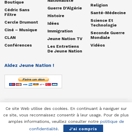
Nationaliste
Boutique
Religion
Guerre D'Algérie
Cédric Sans
Santé-Médecine
Filtre
Histoire
Science Et
Cercle Drumont
Idées
Technologie
Ciné – Musique
Immigration
Seconde Guerre
CLAN
Mondiale
Jeune Nation TV
Conférences
Vidéos
Les Entretiens
De Jeune Nation
Aidez Jeune Nation !
Ce site Web utilise des cookies. En continuant à naviguer sur
© 1958-2025 Jeune Nation
ce site, vous reconnaissez consentir à leur usage. Pour de plus
amples informations, veuillez consulter notre
politique de
confidentialité
.
J'ai compris