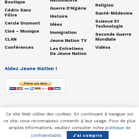
Boutique
Religion
Guerre D'Algérie
Cédric Sans
Santé-Médecine
Filtre
Histoire
Science Et
Cercle Drumont
Idées
Technologie
Ciné – Musique
Immigration
Seconde Guerre
CLAN
Mondiale
Jeune Nation TV
Conférences
Vidéos
Les Entretiens
De Jeune Nation
Aidez Jeune Nation !
Ce site Web utilise des cookies. En continuant à naviguer sur
© 1958-2025 Jeune Nation
ce site, vous reconnaissez consentir à leur usage. Pour de plus
amples informations, veuillez consulter notre
politique de
confidentialité
.
J'ai compris