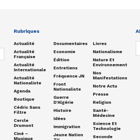
Rubriques
A
Actualité
Documentaires
Livres
Actualité
Economie
Nationalisme
Française
Édition
Nature Et
Actualité
Environnement
Entretiens
Internationale
Nos
Fréquence JN
Actualité
Manifestations
Nationaliste
Front
Notre Actu
Nationaliste
Agenda
Presse
Guerre
Boutique
D'Algérie
Religion
Cédric Sans
Histoire
Santé-
Filtre
Médecine
Idées
Cercle
Science Et
Drumont
Immigration
Technologie
Ciné –
Jeune Nation
Seconde
Musique
TV