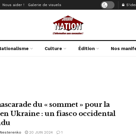
Nous aider !
Galerie de visuels
S'iden
Nationalisme
Culture
Édition
Nos manif
ascarade du « sommet » pour la
 en Ukraine : un fiasco occidental
ndu
 Nesterenko
20 JUIN 2024
1