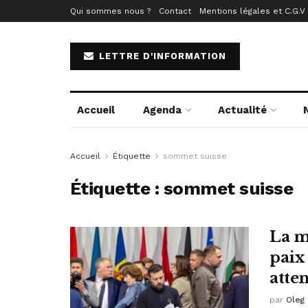
Qui sommes nous ?
Contact
Mentions légales et C.G.V
LETTRE D'INFORMATION
Accueil
Agenda
Actualité
Accueil
Étiquette
sommet suisse
Étiquette :
sommet suisse
La m
paix
atte
par
Oleg