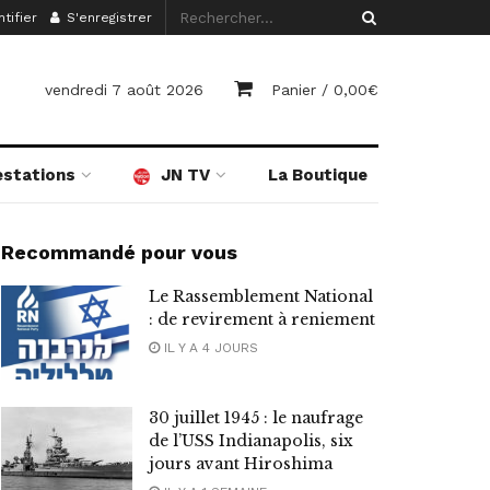
tifier
S'enregistrer
vendredi 7 août 2026
Panier /
0,00
€
estations
JN TV
La Boutique
Recommandé pour vous
Le Rassemblement National
: de revirement à reniement
IL Y A 4 JOURS
30 juillet 1945 : le naufrage
de l’USS Indianapolis, six
jours avant Hiroshima