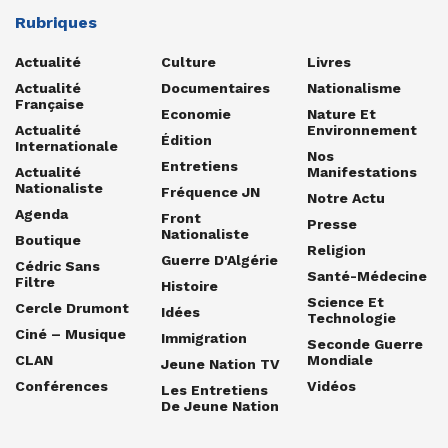
Rubriques
Actualité
Culture
Livres
Actualité
Documentaires
Nationalisme
Française
Economie
Nature Et
Actualité
Environnement
Édition
Internationale
Nos
Entretiens
Actualité
Manifestations
Nationaliste
Fréquence JN
Notre Actu
Agenda
Front
Presse
Nationaliste
Boutique
Religion
Guerre D'Algérie
Cédric Sans
Santé-Médecine
Filtre
Histoire
Science Et
Cercle Drumont
Idées
Technologie
Ciné – Musique
Immigration
Seconde Guerre
CLAN
Mondiale
Jeune Nation TV
Conférences
Vidéos
Les Entretiens
De Jeune Nation