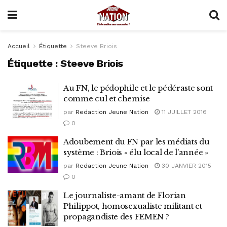
Accueil
Étiquette
Steeve Briois
Étiquette :
Steeve Briois
Au FN, le pédophile et le pédéraste sont
comme cul et chemise
par
Redaction Jeune Nation
11 JUILLET 2016
0
Adoubement du FN par les médiats du
système : Briois « élu local de l’année »
par
Redaction Jeune Nation
30 JANVIER 2015
0
Le journaliste-amant de Florian
Philippot, homosexualiste militant et
propagandiste des FEMEN ?