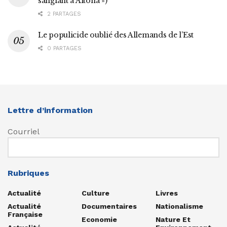
sanglant à Altona »)
2 PARTAGES
Le populicide oublié des Allemands de l’Est
0 PARTAGES
Lettre d’information
Courriel
Rubriques
Actualité
Culture
Livres
Actualité
Documentaires
Nationalisme
Française
Economie
Nature Et