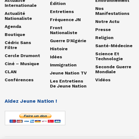
Actualité
Environnement
Édition
Internationale
Nos
Entretiens
Actualité
Manifestations
Nationaliste
Fréquence JN
Notre Actu
Agenda
Front
Presse
Nationaliste
Boutique
Religion
Guerre D'Algérie
Cédric Sans
Santé-Médecine
Filtre
Histoire
Science Et
Cercle Drumont
Idées
Technologie
Ciné – Musique
Immigration
Seconde Guerre
CLAN
Mondiale
Jeune Nation TV
Conférences
Vidéos
Les Entretiens
De Jeune Nation
Aidez Jeune Nation !