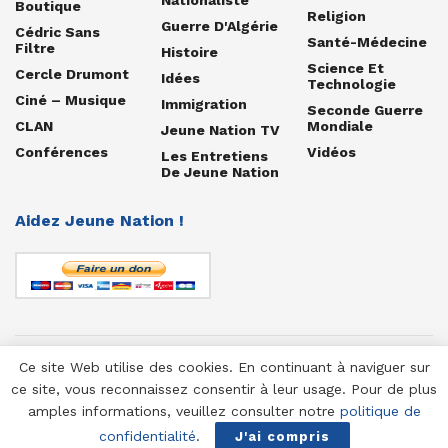
Boutique
Religion
Guerre D'Algérie
Cédric Sans
Santé-Médecine
Filtre
Histoire
Science Et
Cercle Drumont
Idées
Technologie
Ciné – Musique
Immigration
Seconde Guerre
CLAN
Mondiale
Jeune Nation TV
Conférences
Vidéos
Les Entretiens
De Jeune Nation
Aidez Jeune Nation !
Ce site Web utilise des cookies. En continuant à naviguer sur
© 1958-2025 Jeune Nation
ce site, vous reconnaissez consentir à leur usage. Pour de plus
amples informations, veuillez consulter notre
politique de
confidentialité
.
J'ai compris