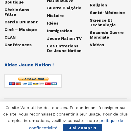
Nationaliste
Boutique
Religion
Guerre D'Algérie
Cédric Sans
Santé-Médecine
Filtre
Histoire
Science Et
Cercle Drumont
Idées
Technologie
Ciné – Musique
Immigration
Seconde Guerre
CLAN
Mondiale
Jeune Nation TV
Conférences
Vidéos
Les Entretiens
De Jeune Nation
Aidez Jeune Nation !
Ce site Web utilise des cookies. En continuant à naviguer sur
© 1958-2025 Jeune Nation
ce site, vous reconnaissez consentir à leur usage. Pour de plus
amples informations, veuillez consulter notre
politique de
confidentialité
.
J'ai compris