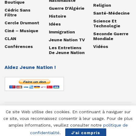
Nationaliste
Boutique
Religion
Guerre D'Algérie
Cédric Sans
Santé-Médecine
Filtre
Histoire
Science Et
Cercle Drumont
Idées
Technologie
Ciné – Musique
Immigration
Seconde Guerre
CLAN
Mondiale
Jeune Nation TV
Conférences
Vidéos
Les Entretiens
De Jeune Nation
Aidez Jeune Nation !
Ce site Web utilise des cookies. En continuant à naviguer sur
© 1958-2025 Jeune Nation
ce site, vous reconnaissez consentir à leur usage. Pour de plus
amples informations, veuillez consulter notre
politique de
confidentialité
.
J'ai compris