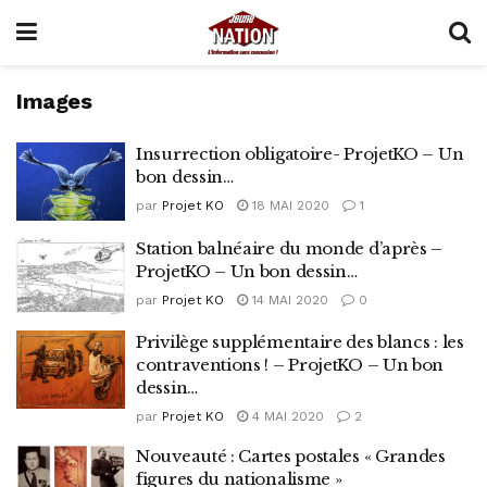
Images
Insurrection obligatoire- ProjetKO – Un
bon dessin…
par
Projet KO
18 MAI 2020
1
Station balnéaire du monde d’après –
ProjetKO – Un bon dessin…
par
Projet KO
14 MAI 2020
0
Privilège supplémentaire des blancs : les
contraventions ! – ProjetKO – Un bon
dessin…
par
Projet KO
4 MAI 2020
2
Nouveauté : Cartes postales « Grandes
figures du nationalisme »