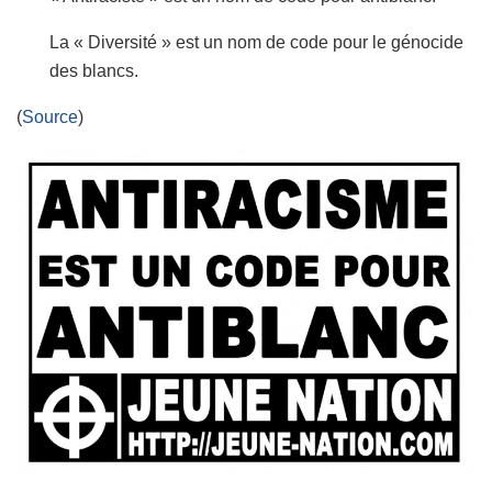
La « Diversité » est un nom de code pour le génocide
des blancs.
(
Source
)