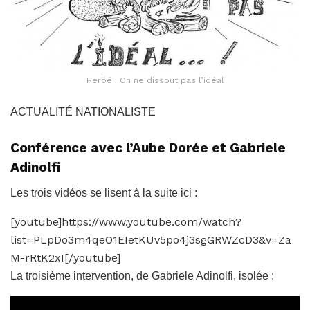
Herbé : On ne dissout pas l’idéal
ACTUALITÉ NATIONALISTE
Conférence avec l’Aube Dorée et Gabriele
Adinolfi
Les trois vidéos se lisent à la suite ici :
[youtube]https://www.youtube.com/watch?
list=PLpDo3m4qeO1EIetKUv5po4j3sgGRWZcD3&v=Za
M-rRtK2xI[/youtube]
La troisième intervention, de Gabriele Adinolfi, isolée :