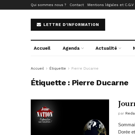
Qui sommes nous ?
Contact
Mentions légales et C.G.V
LETTRE D'INFORMATION
Accueil
Agenda
Actualité
Accueil
Étiquette
Pierre Ducarne
Étiquette :
Pierre Ducarne
Jour
par
Reda
Sommair
Dorée et