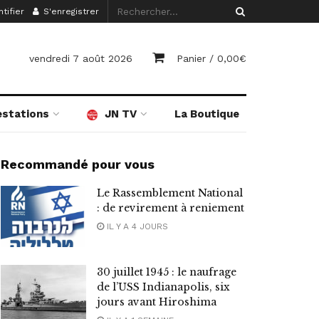
tifier
S'enregistrer
vendredi 7 août 2026
Panier /
0,00
€
estations
JN TV
La Boutique
Recommandé pour vous
Le Rassemblement National
: de revirement à reniement
IL Y A 4 JOURS
30 juillet 1945 : le naufrage
de l’USS Indianapolis, six
jours avant Hiroshima