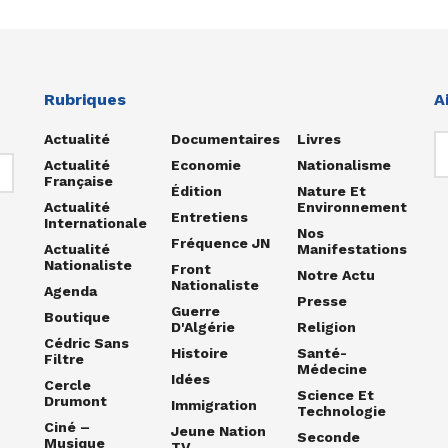
Rubriques
A
Actualité
Documentaires
Livres
Actualité
Economie
Nationalisme
Française
Édition
Nature Et
Actualité
Environnement
Entretiens
Internationale
Nos
Fréquence JN
Actualité
Manifestations
Nationaliste
Front
Notre Actu
Nationaliste
Agenda
Presse
Guerre
Boutique
D'Algérie
Religion
Cédric Sans
Histoire
Santé-
Filtre
Médecine
Idées
Cercle
Science Et
Drumont
Immigration
Technologie
Ciné –
Jeune Nation
Seconde
Musique
TV