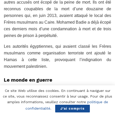
autres accusés ont écopé de la peine de mort. Ils ont été
reconnus coupables de la mort d’une douzaine de
personnes qui, en juin 2013, avaient attaqué le local des
Frères musulmans au Caire. Mohamed Badie a déjà écopé
ces derniers mois d’une condamnation à mort et de trois
peines de prison à perpétuité.
Les autorités égyptiennes, qui avaient classé les Frères
musulmans comme organisation terroriste ont ajouté le
Hamas à cette liste, provoquant l’indignation du
mouvement palestinien.
Le monde en guerre
-Ukraine. Les violences se sont poursuivies dans l’est du
Ce site Web utilise des cookies. En continuant à naviguer sur
pays malgré le « cessez-le-feu ». Samedi, un combattant
ce site, vous reconnaissez consentir à leur usage. Pour de plus
amples informations, veuillez consulter notre
politique de
du Secteur droit (Pravy Sektor) est mort à Piski ainsi qu’un
confidentialité
.
J'ai compris
photographe qui l’accompagnait.