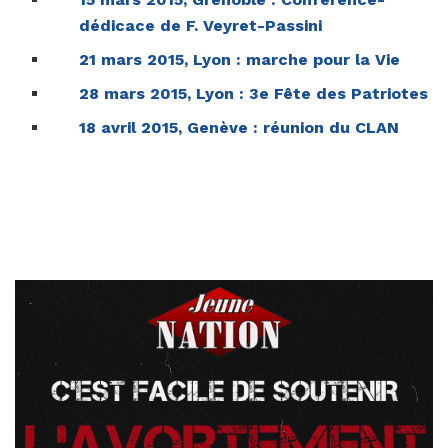
dédicace de F. Veyret-Passini
21 mars 2015, Lyon : marche pour la Vie
28 mars 2015, Lyon : 3e Fête des Patriotes
18 avril 2015, Genève : réunion du CLAN