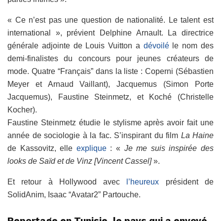
« Ce n’est pas une question de nationalité. Le talent est
international », prévient Delphine Arnault. La directrice
générale adjointe de Louis Vuitton a
dévoilé
le nom des
demi-finalistes du concours pour jeunes créateurs de
mode. Quatre “Français” dans la liste : Coperni (Sébastien
Meyer et Arnaud Vaillant), Jacquemus (Simon Porte
Jacquemus), Faustine Steinmetz, et Koché (Christelle
Kocher).
Faustine Steinmetz étudie le stylisme après avoir fait une
année de sociologie à la fac. S’inspirant du film
La Haine
de Kassovitz, elle
explique
: «
J
e me suis inspirée des
looks de Saïd et de Vinz
[
Vincent Cassel
]
».
Et retour à Hollywood avec
l’heureux
président de
SolidAnim, Isaac “Avatar2” Partouche.
Reportage en Tunisie, le pays qui a envoyé