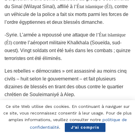
du Sinaï (Wilayat Sinaï), affilié à
l’État islamique (ÉI)
, contre
un véhicule de la police a fait six morts parmi les forces de
l’ordre égyptiennes et deux blessés dimanche.
-Syrie. L’armée a repoussé une attaque de
l’État islamique
(ÉI)
contre l’aéroport militaire Khalkhala (Soueïda, sud-
ouest). Vingt soldats ont été tués dans les combats ; quinze
terroristes ont été éliminés.
Les rebelles « démocrates » ont assassiné au moins cinq
civils – huit selon le gouvernement – et fait plusieurs
dizaines de blessés en tirant des obus contre le quartier
chrétien de Souleimaniyé à Alep.
Ce site Web utilise des cookies. En continuant à naviguer sur
Un bombardement attribué au régime aurait fait huit morts
ce site, vous reconnaissez consentir à leur usage. Pour de plus
dans une école d’Alep (OSDH).
amples informations, veuillez consulter notre
politique de
confidentialité
.
-Irak. L’ÉI a lancé une offensive pour mettre la main sur la
J'ai compris