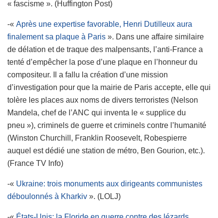
« fascisme ». (Huffington Post)
-«
Après une expertise favorable, Henri Dutilleux aura
finalement sa plaque à Paris
». Dans une affaire similaire
de délation et de traque des malpensants, l’anti-France a
tenté d’empêcher la pose d’une plaque en l’honneur du
compositeur. Il a fallu la création d’une mission
d’investigation pour que la mairie de Paris accepte, elle qui
tolère les places aux noms de divers terroristes (Nelson
Mandela, chef de l’ANC qui inventa le « supplice du
pneu »), criminels de guerre et criminels contre l’humanité
(Winston Churchill, Franklin Roosevelt, Robespierre
auquel est dédié une station de métro, Ben Gourion, etc.).
(France TV Info)
-«
Ukraine: trois monuments aux dirigeants communistes
déboulonnés à Kharkiv
». (LOLJ)
-«
États-Unis: la Floride en guerre contre des lézards