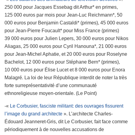
250
0
00 pour Jacques Essebag dit Art
hur*
en
prime
s,
125 000 euros par mois pour
Jean-Luc Reichmann*,
50
000 euros pour Benjamin Castaldi* (primes), 45 000 euros
pour Jean-Pierre Foucault* pour Miss France (primes)
39 000 euros pour
Julien Lepers, 30 000 euros
pour Nikos
Aliagas, 25 000 euros pour
Cyril Hanouna*,
21 000 euros
pour
Jean-Michel Aphatie,
et 20 000 euros pour
Roselyne
Bachelot,
12 000 euros pour Stéphane Bern* (primes),
10 000 euros pour
Élise Lucet et
8 000 euros pour
Enora
Malagré.
La loi de leur République interdit de noter la très
forte surreprésentativité d’une communauté
ethnoreligieuse moyen-orientale. (Le Point)
-«
Le Corbusier, fasciste militant: des ouvrages fissurent
l’image du grand architecte
». L’architecte Charles-
Édouard Jeanneret-Gris, dit Le Corbusier, fait face comme
périodiquement à de nouvelles accusations de