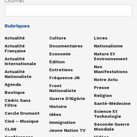
Courriel
Rubriques
Actualité
Culture
Livres
Actualité
Documentaires
Nationalisme
Française
Economie
Nature Et
Actualité
Environnement
Édition
Internationale
Nos
Entretiens
Actualité
Manifestations
Nationaliste
Fréquence JN
Notre Actu
Agenda
Front
Presse
Nationaliste
Boutique
Religion
Guerre D'Algérie
Cédric Sans
Santé-Médecine
Filtre
Histoire
Science Et
Cercle Drumont
Idées
Technologie
Ciné – Musique
Immigration
Seconde Guerre
CLAN
Mondiale
Jeune Nation TV
Conférences
Vidéos