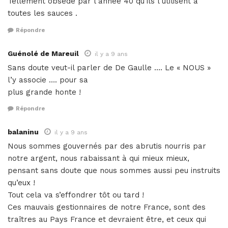
Tellement obsédé par l’année 40 qu’ils l’utilisent à
toutes les sauces .
Répondre
Guénolé de Mareuil
il y a 9 ans
Sans doute veut-il parler de De Gaulle …. Le « NOUS »
l’y associe …. pour sa
plus grande honte !
Répondre
balaninu
il y a 9 ans
Nous sommes gouvernés par des abrutis nourris par
notre argent, nous rabaissant à qui mieux mieux,
pensant sans doute que nous sommes aussi peu instruits
qu’eux !
Tout cela va s’effondrer tôt ou tard !
Ces mauvais gestionnaires de notre France, sont des
traîtres au Pays France et devraient être, et ceux qui