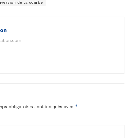
nversion de la courbe
ion
nation.com
*
ps obligatoires sont indiqués avec