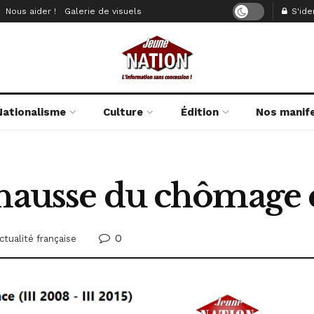
Nous aider !
Galerie de visuels
S'iden
Nationalisme
Culture
Édition
Nos manif
 hausse du chômage
0
ctualité française