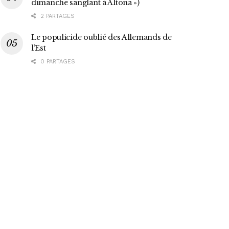
dimanche sanglant à Altona »)
2 PARTAGES
Le populicide oublié des Allemands de
l’Est
0 PARTAGES