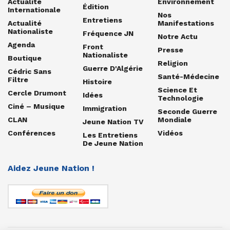
Actualité
Environnement
Édition
Internationale
Nos
Entretiens
Actualité
Manifestations
Nationaliste
Fréquence JN
Notre Actu
Agenda
Front
Presse
Nationaliste
Boutique
Religion
Guerre D'Algérie
Cédric Sans
Santé-Médecine
Filtre
Histoire
Science Et
Cercle Drumont
Idées
Technologie
Ciné – Musique
Immigration
Seconde Guerre
CLAN
Mondiale
Jeune Nation TV
Conférences
Vidéos
Les Entretiens
De Jeune Nation
Aidez Jeune Nation !