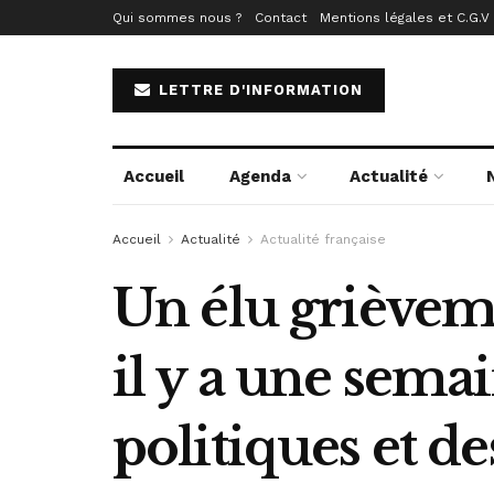
Qui sommes nous ?
Contact
Mentions légales et C.G.V
LETTRE D'INFORMATION
Accueil
Agenda
Actualité
Accueil
Actualité
Actualité française
Un élu grièveme
il y a une sema
politiques et de