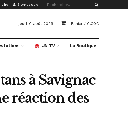
tifier
S'enregistrer
jeudi 6 août 2026
Panier /
0,00
€
estations
JN TV
La Boutique
tans à Savignac
e réaction des