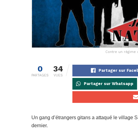
Contre un régime qu
0
34
Partager sur Fac
PARTAGES
VUES
Partager sur Whatsapp
Un gang d’étrangers gitans a attaqué le village 
dernier.