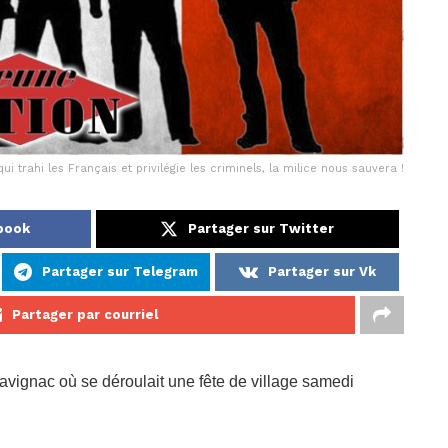
i trahi les Français et privilégie les criminels, la milice nous sauvera !
ebook
Partager sur Twitter
Partager sur Telegram
Partager sur Vk
Partager par courriel
Savignac où se déroulait une fête de village samedi