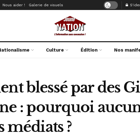
Nous aider !
Galerie de visuels
S'iden
Nationalisme
Culture
Édition
Nos manif
nt blessé par des Gi
ine : pourquoi aucun
s médiats ?