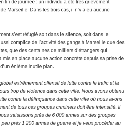
n fin de journée ; un individu a été très grièvement
 Marseille. Dans les trois cas, il n’y a eu aucune
t s’est réfugié soit dans le silence, soit dans le
ussi complice de l’activité des gangs à Marseille que des
tes, que des centaines de milliers d’étrangers qui
a mis en place aucune action concrète depuis sa prise de
 d’un énième inutile plan.
lobal extrêmement offensif de lutte contre le trafic et la
jours trop de violence dans cette ville. Nous avons obtenu
 lutte contre la délinquance dans cette ville où nous avons
t de tous ces groupes criminels doit être intensifié. Il
nous saisissons près de 6 000 armes sur des groupes
 à peu près 1 200 armes de guerre et je veux procéder au