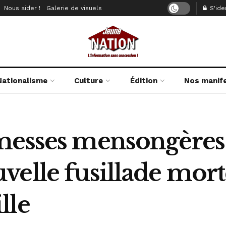
Nous aider !
Galerie de visuels
S'iden
Nationalisme
Culture
Édition
Nos manif
messes mensongères d
elle fusillade morte
lle