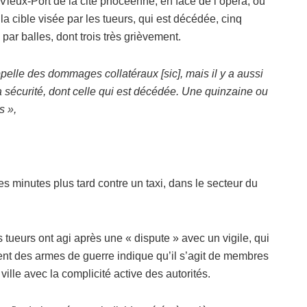
Vieux-Port de la cité phocéenne, en face de l’opéra, où
la cible visée par les tueurs, qui est décédée, cinq
par balles, dont trois très grièvement.
ppelle des dommages collatéraux [sic], mais il y a aussi
 sécurité, dont celle qui est décédée. Une quinzaine ou
s »,
s minutes plus tard contre un taxi, dans le secteur du
s tueurs ont agi après une « dispute » avec un vigile, qui
aient des armes de guerre indique qu’il s’agit de membres
ille avec la complicité active des autorités.