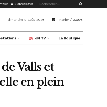
tifier
S'enregistrer
dimanche 9 août 2026
Panier /
0,00
€
estations
JN TV
La Boutique
e Valls et
lle en plein