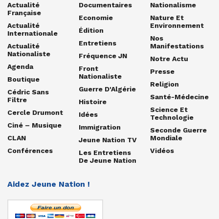
Actualité
Documentaires
Nationalisme
Française
Economie
Nature Et
Actualité
Environnement
Édition
Internationale
Nos
Entretiens
Actualité
Manifestations
Nationaliste
Fréquence JN
Notre Actu
Agenda
Front
Presse
Nationaliste
Boutique
Religion
Guerre D'Algérie
Cédric Sans
Santé-Médecine
Filtre
Histoire
Science Et
Cercle Drumont
Idées
Technologie
Ciné – Musique
Immigration
Seconde Guerre
CLAN
Mondiale
Jeune Nation TV
Conférences
Vidéos
Les Entretiens
De Jeune Nation
Aidez Jeune Nation !