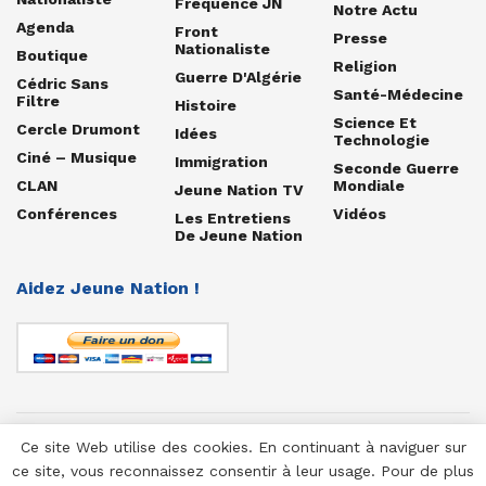
Fréquence JN
Notre Actu
Agenda
Front
Presse
Nationaliste
Boutique
Religion
Guerre D'Algérie
Cédric Sans
Santé-Médecine
Filtre
Histoire
Science Et
Cercle Drumont
Idées
Technologie
Ciné – Musique
Immigration
Seconde Guerre
CLAN
Mondiale
Jeune Nation TV
Conférences
Vidéos
Les Entretiens
De Jeune Nation
Aidez Jeune Nation !
Ce site Web utilise des cookies. En continuant à naviguer sur
© 1958-2025 Jeune Nation
ce site, vous reconnaissez consentir à leur usage. Pour de plus