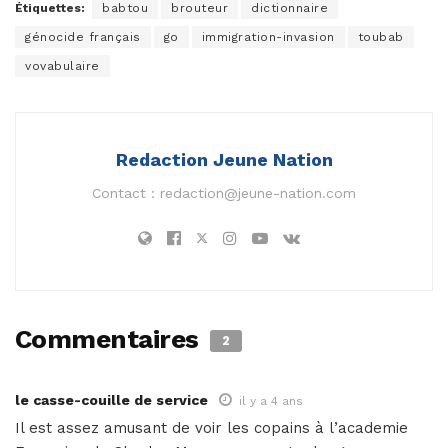
Étiquettes:
babtou
brouteur
dictionnaire
génocide français
go
immigration-invasion
toubab
vovabulaire
Redaction Jeune Nation
Contact :
redaction@jeune-nation.com
Commentaires
2
le casse-couille de service
il y a 4 ans
Il est assez amusant de voir les copains à l’academie