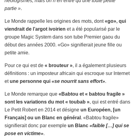
néologismes, mais on n’en entre qu’une toute petite
partie »
.
Le Monde rappelle les origines des mots, dont
«go», qui
viendrait de l’argot ivoirien
et a été popularisé par le
groupe Magic System dans son tube Premier gaou du
début des années 2000. «Go» signifierait jeune fille ou
petite amie.
Pour ce qui est de
« brouteur »
, il a également plusieurs
définitions : un imposteur africain qui escroque sur Internet
et
une personne qui
«se nourrit sans effort»
.
Le Monde remarque que
«Babtou et « babtou fragile »
sont les variations du mot « toubab »
, qui est entré dans
Le Petit Robert en 2014 et désigne
un Européen, [un
Français] ou un Blanc en général
. «Babtou fragile»
signifierait donc par exemple
un Blanc
«faible […] qui se
pose en victime»
.