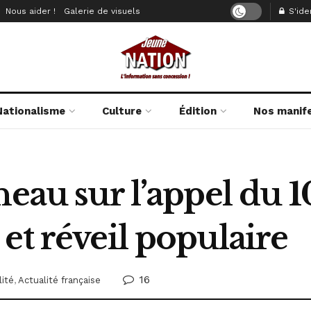
Nous aider !
Galerie de visuels
S'iden
Nationalisme
Culture
Édition
Nos manif
neau sur l’appel du 
et réveil populaire
16
lité
,
Actualité française