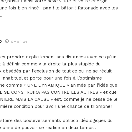
rde,brisant ainsi votre sève vitale et votre énergie
e fois bien rincé ! pan ! le bâton ! Ratonade avec les
.
D
il y a 1 an
les prendre explicitement ses distances avec ce qu’un
 à définir comme « la droite la plus stupide du
 obsédés par l’exclusion de tout ce qui ne se réduit
inhabituel et porte pour une fois à l’optimisme !
signe comme « UNE DYNAMIQUE » animée par l’idée que
 SE CONSTRUIRA PAS CONTRE LES AUTRES » et que
IERE MAIS LA CAUSE » est, comme je ne cesse de le
mière condition pour avoir une chance de triompher
histoire des bouleversements politico idéologiques du
 prise de pouvoir se réalise en deux temps :