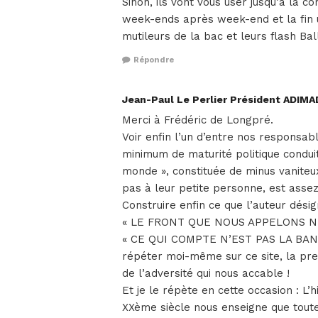
Sinon, ils vont vous user jusqu’à la co
week-ends après week-end et la fin un
mutileurs de la bac et leurs flash Ball
Répondre
Jean-Paul Le Perlier Président ADIMA
Merci à Frédéric de Longpré.
Voir enfin l’un d’entre nos responsab
minimum de maturité politique conduit
monde », constituée de minus vaniteux
pas à leur petite personne, est assez 
Construire enfin ce que l’auteur dé
« LE FRONT QUE NOUS APPELONS NE
« CE QUI COMPTE N’EST PAS LA BANN
répéter moi-même sur ce site, la pre
de l’adversité qui nous accable !
Et je le répète en cette occasion : L’
XXème siècle nous enseigne que toute