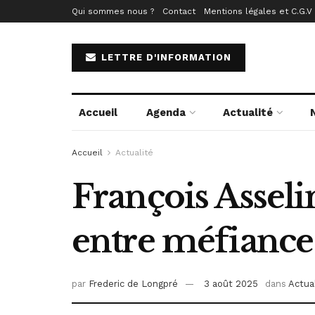
Qui sommes nous ?
Contact
Mentions légales et C.G.V
LETTRE D'INFORMATION
Accueil
Agenda
Actualité
Accueil
Actualité
François Asseli
entre méfiance 
par
Frederic de Longpré
3 août 2025
dans
Actua