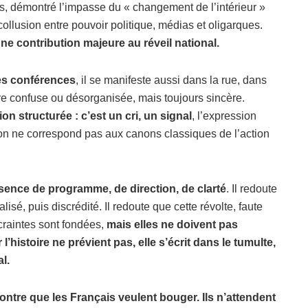
tés, démontré l’impasse du « changement de l’intérieur »
ollusion entre pouvoir politique, médias et oligarques.
une contribution majeure au réveil national.
les conférences
, il se manifeste aussi dans la rue, dans
ère confuse ou désorganisée, mais toujours sincère.
n structurée : c’est un cri, un signal
, l’expression
sion ne correspond pas aux canons classiques de l’action
nce de programme, de direction, de clarté
. Il redoute
lisé, puis discrédité. Il redoute que cette révolte, faute
craintes sont fondées,
mais elles ne doivent pas
 l’histoire ne prévient pas, elle s’écrit dans le tumulte,
l.
ontre que les Français veulent bouger. Ils n’attendent