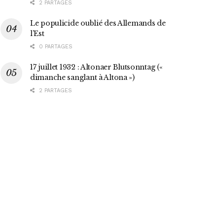
2 PARTAGES
Le populicide oublié des Allemands de
l’Est
0 PARTAGES
17 juillet 1932 : Altonaer Blutsonntag («
dimanche sanglant à Altona »)
2 PARTAGES