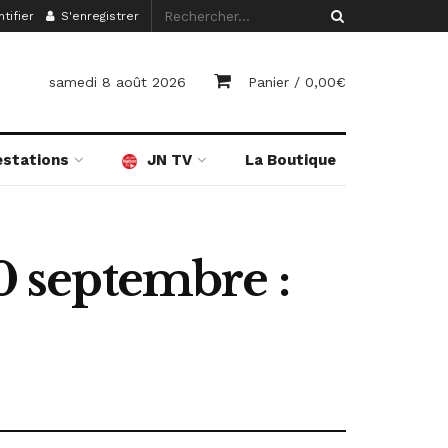
tifier
S'enregistrer
samedi 8 août 2026
Panier /
0,00
€
estations
JN TV
La Boutique
10 septembre :