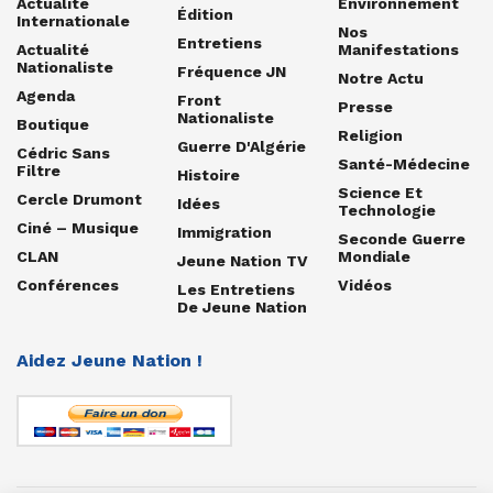
Actualité
Environnement
Édition
Internationale
Nos
Entretiens
Actualité
Manifestations
Nationaliste
Fréquence JN
Notre Actu
Agenda
Front
Presse
Nationaliste
Boutique
Religion
Guerre D'Algérie
Cédric Sans
Santé-Médecine
Filtre
Histoire
Science Et
Cercle Drumont
Idées
Technologie
Ciné – Musique
Immigration
Seconde Guerre
CLAN
Mondiale
Jeune Nation TV
Conférences
Vidéos
Les Entretiens
De Jeune Nation
Aidez Jeune Nation !