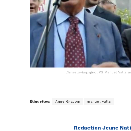
L’Israélo-Espagnol PS Manuel Valls 
Étiquettes:
Anne Gravoin
manuel valls
Redaction Jeune Nat