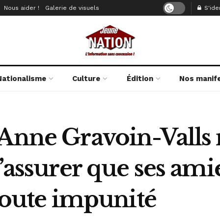
Nous aider !
Galerie de visuels
S'iden
Nationalisme
Culture
Édition
Nos manif
 Anne Gravoin-Valls 
s’assurer que ses ami
 toute impunité