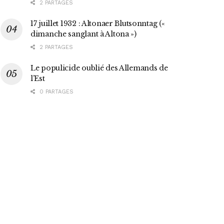
2 PARTAGES
17 juillet 1932 : Altonaer Blutsonntag («
dimanche sanglant à Altona »)
2 PARTAGES
Le populicide oublié des Allemands de
l’Est
0 PARTAGES