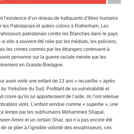
ait l’existence d’un réseau de trafiquants d’êtres humains
our les Pakistanais et autres colons à Rotherham. Les
ahisseurs pakistanais contre les Blanches dans le pays
 elle a souvent été niée par les médiats, les policiers,
Mais les crimes commis par les étrangers continuent à
ouvoir personne sur la guerre raciale menée par les
ulièrement en Grande-Bretagne.
r avoir violé une enfant de 13 ans « recueillie » après
 du Yorkshire du Sud. Profitant de sa vulnérabilité et
t croire qu’ils lui apporteraient de l’aide, ils l’ont retenue
ombrables viols. L’enfant vendue comme « superbe », une
rant ce temps par les subhumains Mohammed Shapal,
en Amini et un certain Shaz, qui n’a pas encore été
t de se plier à l’ignoble volonté des envahisseurs, ces