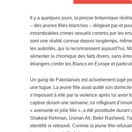
Il y a quelques jours, la presse britannique révél
– des jeunes filles blanches – dirigeait par et p
innombrables crimes sexuels commis par les env
sont une réalité connue depuis longtemps, même si
les autorités, qui la reconnaissent aujourd’hui. 
alimenter la chronique des faits divers, sans ém
étrangers contre les Blancs en Europe et partic
Un gang de Pakistanais est actuellement jugé pou
une fugue. La jeune fille avait quitté son domicile
s’imposant à elle par la violence après lui avoir fai
captive durant une semaine, lui infligeant d’inn
« avenante et jolie fille », a été prostituée du
Shakeal Rehman, Usman Ali, Bekir Rasheed, Yase
identifié ni retrouvé. Comme la jeune fille refusai