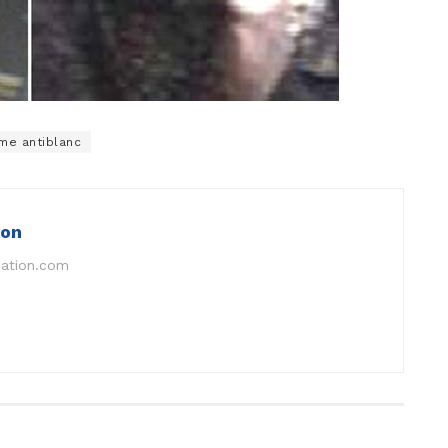
me antiblanc
ion
nation.com