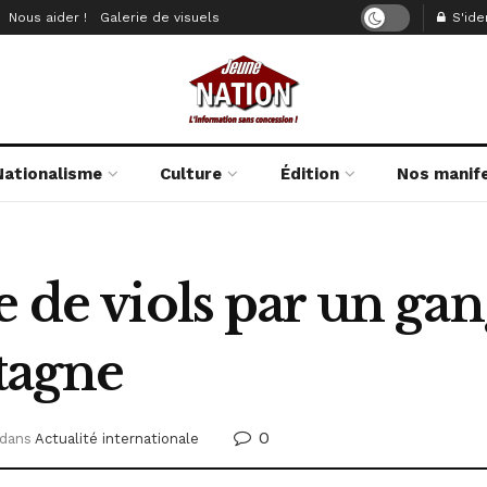
Nous aider !
Galerie de visuels
S'iden
Nationalisme
Culture
Édition
Nos manif
e de viols par un gan
tagne
0
dans
Actualité internationale