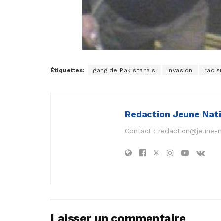
Étiquettes:
gang de Pakistanais
invasion
racis
Redaction Jeune Nat
Contact :
redaction@jeune-
Laisser un commentaire