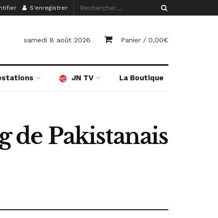
tifier
S'enregistrer
samedi 8 août 2026
Panier /
0,00
€
estations
JN TV
La Boutique
g de Pakistanais