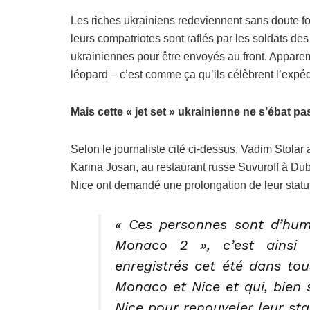
Les riches ukrainiens redeviennent sans doute f
leurs compatriotes sont raflés par les soldats de
ukrainiennes pour être envoyés au front. Apparemme
léopard – c’est comme ça qu’ils célèbrent l’expé
Mais cette « jet set » ukrainienne ne s’ébat p
Selon le journaliste cité ci-dessus, Vadim Stolar
Karina Josan, au restaurant russe Suvuroff à Dub
Nice ont demandé une prolongation de leur statut
«
Ces personnes sont d’hume
Monaco 2 », c’est ainsi q
enregistrés cet été dans to
Monaco et Nice et qui, bien 
Nice pour renouveler leur sta