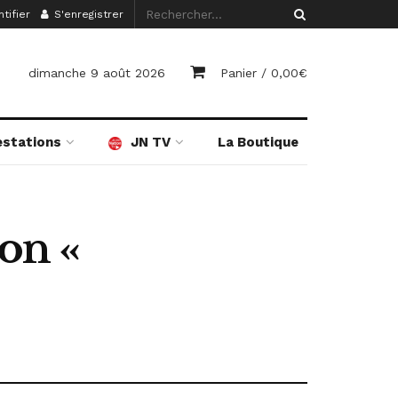
tifier
S'enregistrer
dimanche 9 août 2026
Panier /
0,00
€
estations
JN TV
La Boutique
lon «