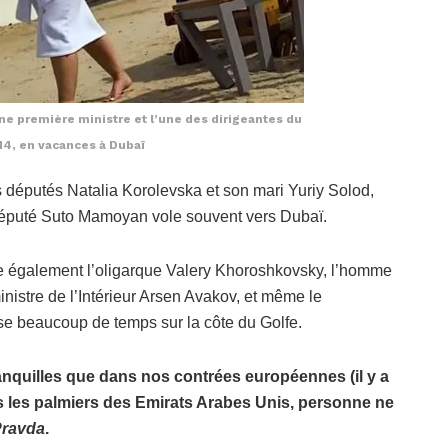
e première ministre et l’une des dirigeantes du
4, en vacances à Dubaï
es députés Natalia Korolevska et son mari Yuriy Solod,
député Suto Mamoyan vole souvent vers Dubaï.
ite également l’oligarque Valery Khoroshkovsky, l’homme
inistre de l’Intérieur Arsen Avakov, et même le
se beaucoup de temps sur la côte du Golfe.
ranquilles que dans nos contrées européennes (il y a
us les palmiers des Emirats Arabes Unis, personne ne
Pravda
.