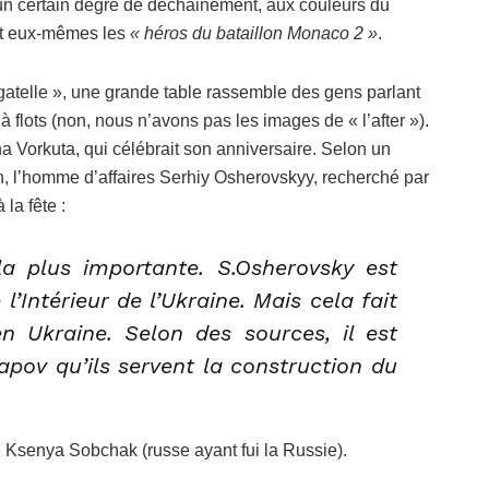
’un certain degré de déchainement, aux couleurs du
nt eux-mêmes les
« héros du bataillon Monaco 2 »
.
gatelle », une grande table rassemble des gens parlant
flots (non, nous n’avons pas les images de « l’after »).
ina Vorkuta, qui célébrait son anniversaire. Selon un
, l’homme d’affaires Serhiy Osherovskyy, recherché par
 la fête :
a plus importante. S.Osherovsky est
l’Intérieur de l’Ukraine. Mais cela fait
en Ukraine. Selon des sources, il est
apov qu’ils servent la construction du
 » Ksenya Sobchak (russe ayant fui la Russie).