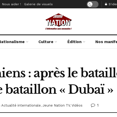
Nous aider !
Galerie de visuels
S'iden
Nationalisme
Culture
Édition
Nos manif
ns : après le batail
e bataillon « Dubaï »
1
s
Actualité internationale
,
Jeune Nation TV
,
Vidéos