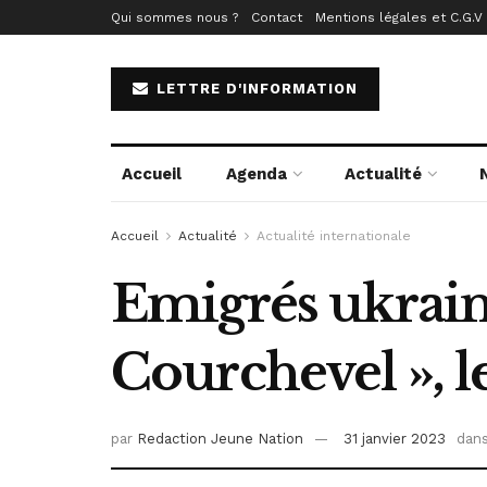
Qui sommes nous ?
Contact
Mentions légales et C.G.V
LETTRE D'INFORMATION
Accueil
Agenda
Actualité
Accueil
Actualité
Actualité internationale
Emigrés ukrainie
Courchevel », l
par
Redaction Jeune Nation
31 janvier 2023
dan