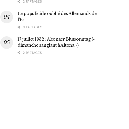
2 PARTAGES
Le populicide oublié des Allemands de
l’Est
0 PARTAGES
17 juillet 1932 : Altonaer Blutsonntag («
dimanche sanglant à Altona »)
2 PARTAGES