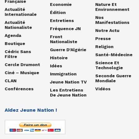
Française
Economie
Nature Et
Actualité
Environnement
Édition
Internationale
Nos
Entretiens
Actualité
Manifestations
Nationaliste
Fréquence JN
Notre Actu
Agenda
Front
Presse
Nationaliste
Boutique
Religion
Guerre D'Algérie
Cédric Sans
Santé-Médecine
Filtre
Histoire
Science Et
Cercle Drumont
Idées
Technologie
Ciné – Musique
Immigration
Seconde Guerre
CLAN
Mondiale
Jeune Nation TV
Conférences
Vidéos
Les Entretiens
De Jeune Nation
Aidez Jeune Nation !