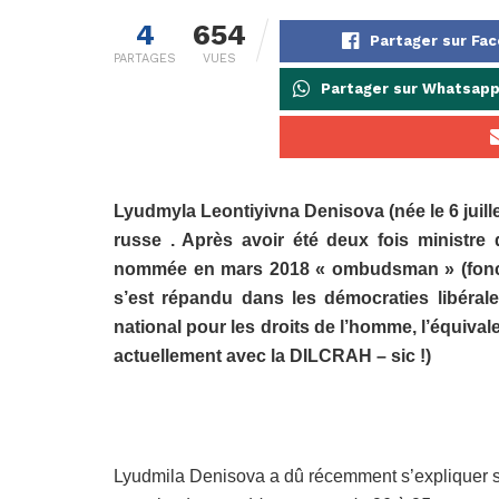
4
654
Partager sur Fa
PARTAGES
VUES
Partager sur Whatsap
Lyudmyla Leontiyivna Denisova (née le 6 juill
russe . Après avoir été deux fois ministre 
nommée en mars 2018 « ombudsman » (foncti
s’est répandu dans les démocraties libéra
national pour les droits de l’homme, l’équival
actuellement avec la DILCRAH – sic !)
Lyudmila Denisova a dû récemment s’expliquer sur 