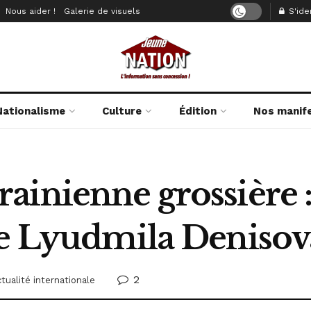
Nous aider !
Galerie de visuels
S'iden
Nationalisme
Culture
Édition
Nos manif
ainienne grossière :
de Lyudmila Denisov
2
tualité internationale