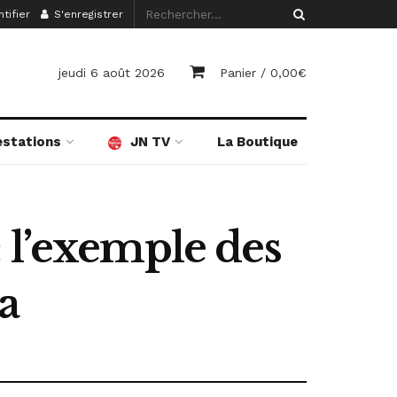
tifier
S'enregistrer
jeudi 6 août 2026
Panier /
0,00
€
estations
JN TV
La Boutique
 l’exemple des
a