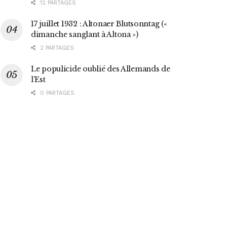
12 PARTAGES
17 juillet 1932 : Altonaer Blutsonntag («
dimanche sanglant à Altona »)
2 PARTAGES
Le populicide oublié des Allemands de
l’Est
0 PARTAGES