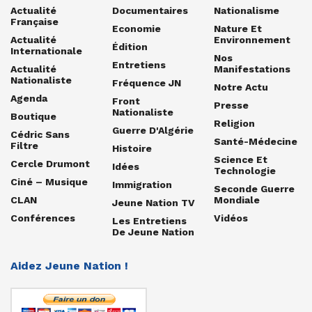
Actualité
Documentaires
Nationalisme
Française
Economie
Nature Et
Actualité
Environnement
Édition
Internationale
Nos
Entretiens
Actualité
Manifestations
Nationaliste
Fréquence JN
Notre Actu
Agenda
Front
Presse
Nationaliste
Boutique
Religion
Guerre D'Algérie
Cédric Sans
Santé-Médecine
Filtre
Histoire
Science Et
Cercle Drumont
Idées
Technologie
Ciné – Musique
Immigration
Seconde Guerre
CLAN
Mondiale
Jeune Nation TV
Conférences
Vidéos
Les Entretiens
De Jeune Nation
Aidez Jeune Nation !