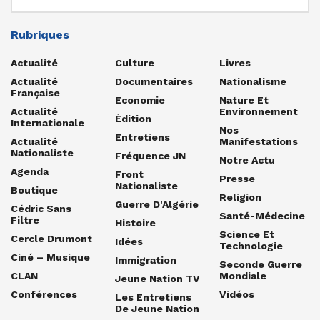
Rubriques
Actualité
Culture
Livres
Actualité
Documentaires
Nationalisme
Française
Economie
Nature Et
Actualité
Environnement
Édition
Internationale
Nos
Entretiens
Actualité
Manifestations
Nationaliste
Fréquence JN
Notre Actu
Agenda
Front
Presse
Nationaliste
Boutique
Religion
Guerre D'Algérie
Cédric Sans
Santé-Médecine
Filtre
Histoire
Science Et
Cercle Drumont
Idées
Technologie
Ciné – Musique
Immigration
Seconde Guerre
CLAN
Mondiale
Jeune Nation TV
Conférences
Vidéos
Les Entretiens
De Jeune Nation