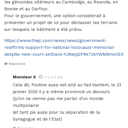
les génocides ultérieurs au Cambodge, au Rwanda, en
Bosnie et au Darfour.
Pour le gouvernement, une option consisterait à
présenter un projet de loi pour déclasser les terrains
sur lesquels le bâtiment a été prévu.
https://www.thejc.com/news/news/government-
reaffirms-support-for-national-holocaust-memorial-
despite-new-court-setback-1U8wjq2P9k72kYWM8monEK
Répondre
Monsieur X
il y a 4 ans
Cela dit, Poutine aussi est allé au Yad Vashem, le 23
janvier 2020 il y a même prononcé un discours.
Qu’on ne vienne pas me parler d’un monde
multipolaire!
(et tant pis aussi pour la séparation de la
Synagogue et de l’Etat)