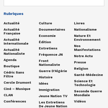
Rubriques
Actualité
Culture
Livres
Actualité
Documentaires
Nationalisme
Française
Economie
Nature Et
Actualité
Environnement
Édition
Internationale
Nos
Entretiens
Actualité
Manifestations
Nationaliste
Fréquence JN
Notre Actu
Agenda
Front
Presse
Nationaliste
Boutique
Religion
Guerre D'Algérie
Cédric Sans
Santé-Médecine
Filtre
Histoire
Science Et
Cercle Drumont
Idées
Technologie
Ciné – Musique
Immigration
Seconde Guerre
CLAN
Mondiale
Jeune Nation TV
Conférences
Vidéos
Les Entretiens
De Jeune Nation