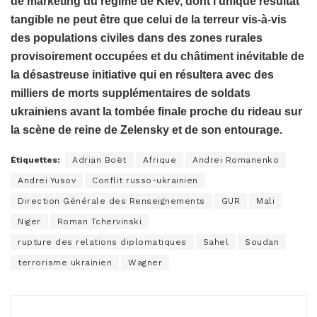
de marketing du régime de Kiev, dont l’unique résultat
tangible ne peut être que celui de la terreur vis-à-vis
des populations civiles dans des zones rurales
provisoirement occupées et du châtiment inévitable de
la désastreuse initiative qui en résultera avec des
milliers de morts supplémentaires de soldats
ukrainiens avant la tombée finale proche du rideau sur
la scène de reine de Zelensky et de son entourage.
Étiquettes:
Adrian Boët
Afrique
Andrei Romanenko
Andrei Yusov
Conflit russo-ukrainien
Direction Générale des Renseignements
GUR
Mali
Niger
Roman Tchervinski
rupture des relations diplomatiques
Sahel
Soudan
terrorisme ukrainien
Wagner