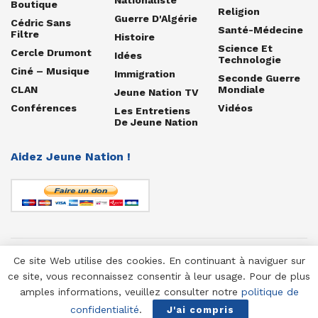
Boutique
Religion
Guerre D'Algérie
Cédric Sans
Santé-Médecine
Filtre
Histoire
Science Et
Cercle Drumont
Idées
Technologie
Ciné – Musique
Immigration
Seconde Guerre
CLAN
Mondiale
Jeune Nation TV
Conférences
Vidéos
Les Entretiens
De Jeune Nation
Aidez Jeune Nation !
Ce site Web utilise des cookies. En continuant à naviguer sur
© 1958-2025 Jeune Nation
ce site, vous reconnaissez consentir à leur usage. Pour de plus
amples informations, veuillez consulter notre
politique de
confidentialité
.
J'ai compris