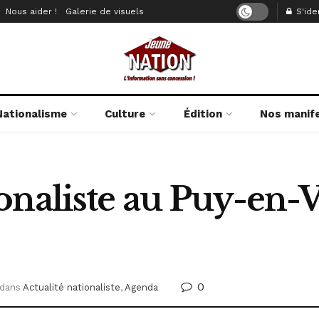
Nous aider !
Galerie de visuels
S'iden
Nationalisme
Culture
Édition
Nos manif
onaliste au Puy-en-
0
dans
Actualité nationaliste
,
Agenda