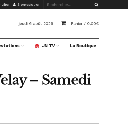
tifier
S'enregistrer
jeudi 6 août 2026
Panier /
0,00
€
estations
JN TV
La Boutique
Velay – Samedi