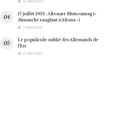
12 PARTAGES
17 juillet 1932 : Altonaer Blutsonntag («
dimanche sanglant à Altona »)
2 PARTAGES
Le populicide oublié des Allemands de
l’Est
0 PARTAGES