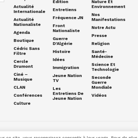
Édition
Nature Et
Actualité
Environnement
Entretiens
Internationale
Nos
Fréquence JN
Actualité
Manifestations
Nationaliste
Front
Notre Actu
Nationaliste
Agenda
Presse
Guerre
Boutique
D'Algérie
Religion
Cédric Sans
Histoire
Santé-
Filtre
Médecine
Idées
Cercle
Science Et
Drumont
Immigration
Technologie
Ciné –
Jeune Nation
Seconde
Musique
TV
Guerre
CLAN
Mondiale
Les
Entretiens De
Conférences
Vidéos
Jeune Nation
Culture
sur ce site, vous reconnaissez consentir à leur usage. Pour de plu