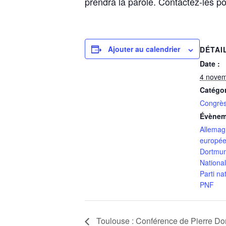
prendra la parole. Contactez-les po
Ajouter au calendrier
DÉTAI
Date :
4 nove
Catégo
Congrè
Évènem
Allema
europé
Dortmu
Nationa
Parti na
PNF
Toulouse : Conférence de Pierre Dor