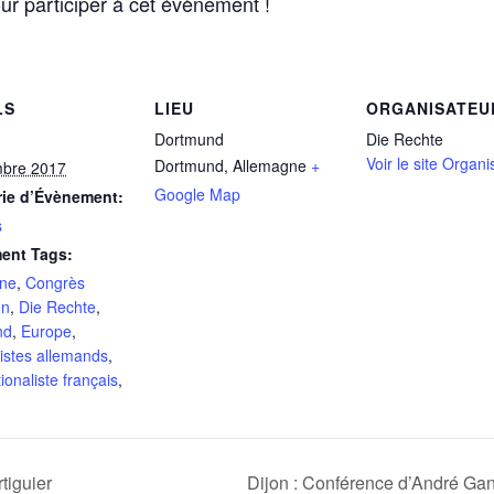
ur participer à cet évènement !
LS
LIEU
ORGANISATEU
Dortmund
Die Rechte
Voir le site Organi
Dortmund
,
Allemagne
+
mbre 2017
Google Map
rie d’Évènement:
s
ent Tags:
gne
,
Congrès
en
,
Die Rechte
,
nd
,
Europe
,
listes allemands
,
tionaliste français
,
tiguier
Dijon : Conférence d’André Gan