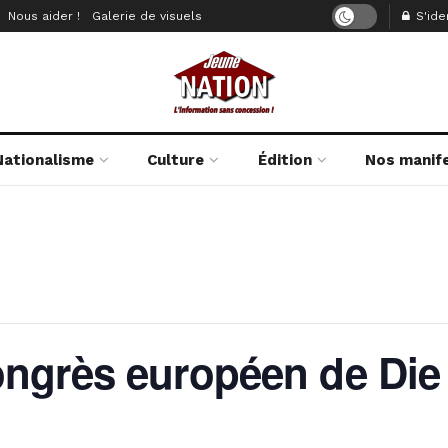
Nous aider !
Galerie de visuels
S'iden
Nationalisme
Culture
Édition
Nos manif
ngrès européen de Die