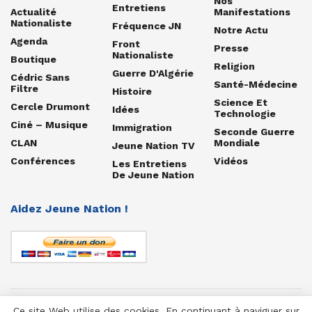
Nos
Entretiens
Actualité
Manifestations
Nationaliste
Fréquence JN
Notre Actu
Agenda
Front
Presse
Nationaliste
Boutique
Religion
Guerre D'Algérie
Cédric Sans
Santé-Médecine
Filtre
Histoire
Science Et
Cercle Drumont
Idées
Technologie
Ciné – Musique
Immigration
Seconde Guerre
CLAN
Mondiale
Jeune Nation TV
Conférences
Vidéos
Les Entretiens
De Jeune Nation
Aidez Jeune Nation !
Ce site Web utilise des cookies. En continuant à naviguer sur