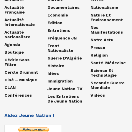
Actualité
Documentaires
Nationalisme
Française
Economie
Nature Et
Actualité
Environnement
Édition
Internationale
Nos
Entretiens
Actualité
Manifestations
Nationaliste
Fréquence JN
Notre Actu
Agenda
Front
Presse
Nationaliste
Boutique
Religion
Guerre D'Algérie
Cédric Sans
Santé-Médecine
Filtre
Histoire
Science Et
Cercle Drumont
Idées
Technologie
Ciné – Musique
Immigration
Seconde Guerre
CLAN
Mondiale
Jeune Nation TV
Conférences
Vidéos
Les Entretiens
De Jeune Nation
Aidez Jeune Nation !