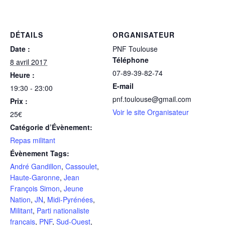
DÉTAILS
ORGANISATEUR
Date :
PNF Toulouse
Téléphone
8 avril 2017
07-89-39-82-74
Heure :
E-mail
19:30 - 23:00
pnf.toulouse@gmail.com
Prix :
Voir le site Organisateur
25€
Catégorie d’Évènement:
Repas militant
Évènement Tags:
André Gandillon
,
Cassoulet
,
Haute-Garonne
,
Jean
François Simon
,
Jeune
Nation
,
JN
,
Midi-Pyrénées
,
Militant
,
Parti nationaliste
français
,
PNF
,
Sud-Ouest
,