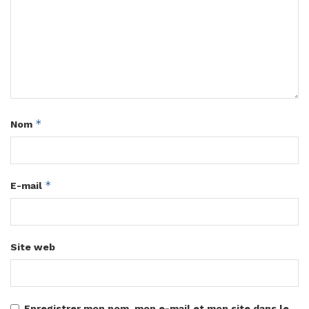
*
Nom
*
E-mail
Site web
Enregistrer mon nom, mon e-mail et mon site dans le