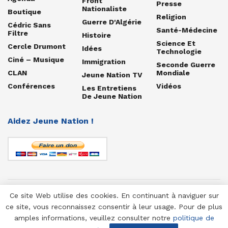
Front
Presse
Nationaliste
Boutique
Religion
Guerre D'Algérie
Cédric Sans
Santé-Médecine
Filtre
Histoire
Science Et
Cercle Drumont
Idées
Technologie
Ciné – Musique
Immigration
Seconde Guerre
CLAN
Mondiale
Jeune Nation TV
Conférences
Vidéos
Les Entretiens
De Jeune Nation
Aidez Jeune Nation !
Ce site Web utilise des cookies. En continuant à naviguer sur
© 1958-2025 Jeune Nation
ce site, vous reconnaissez consentir à leur usage. Pour de plus
amples informations, veuillez consulter notre
politique de