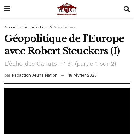
Accueil
Jeune Nation TV
Entretiens
Géopolitique de l’Europe
avec Robert Steuckers (I)
L'écho des Canuts n° 31 (partie 1 sur 2)
par
Redaction Jeune Nation
18 février 2025