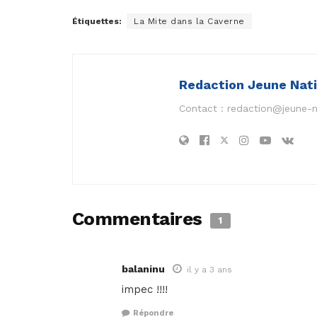
Étiquettes:
La Mite dans la Caverne
Redaction Jeune Nat
Contact :
redaction@jeune-
Commentaires
1
balaninu
il y a 3 ans
impec !!!!
Répondre