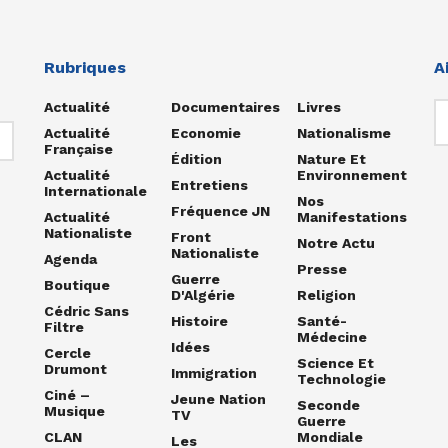
Rubriques
A
Actualité
Documentaires
Livres
Actualité
Economie
Nationalisme
Française
Édition
Nature Et
Actualité
Environnement
Entretiens
Internationale
Nos
Fréquence JN
Actualité
Manifestations
Nationaliste
Front
Notre Actu
Nationaliste
Agenda
Presse
Guerre
Boutique
D'Algérie
Religion
Cédric Sans
Histoire
Santé-
Filtre
Médecine
Idées
Cercle
Science Et
Drumont
Immigration
Technologie
Ciné –
Jeune Nation
Seconde
Musique
TV
Guerre
CLAN
Mondiale
Les