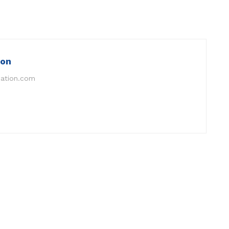
ion
nation.com