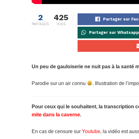
2
425
Partager sur Fa
PARTAGES
VUES
Partager sur Whatsapp
Un peu de gauloiserie ne nuit pas à la santé m
Parodie sur un air connu
. Illustration de l’im
Pour ceux qui le souhaitent, la transcription 
mite dans la caverne
.
En cas de censure sur
Youtube
, la vidéo est aus