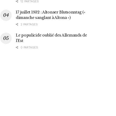
12 PARTAGES
17 juillet 1932 : Altonaer Blutsonntag («
dimanche sanglant à Altona »)
2 PARTAGES
Le populicide oublié des Allemands de
l’Est
0 PARTAGES