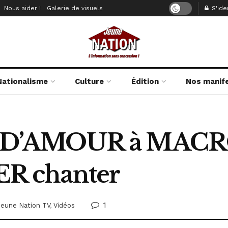
Nous aider !
Galerie de visuels
S'iden
Nationalisme
Culture
Édition
Nos manif
D’AMOUR à MACR
R chanter
1
Jeune Nation TV
,
Vidéos