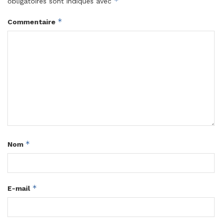
*
obligatoires sont indiqués avec
*
Commentaire
*
Nom
*
E-mail