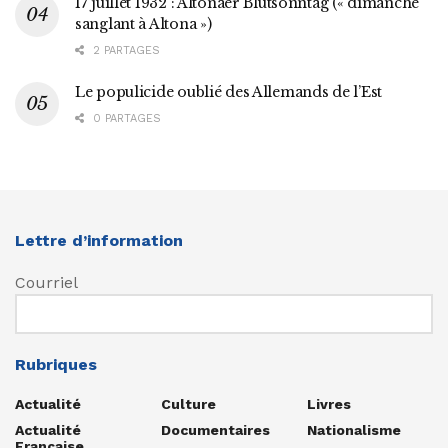
17 juillet 1932 : Altonaer Blutsonntag (« dimanche
sanglant à Altona »)
2 PARTAGES
Le populicide oublié des Allemands de l’Est
0 PARTAGES
Lettre d’information
Courriel
Rubriques
Actualité
Culture
Livres
Actualité
Documentaires
Nationalisme
Française