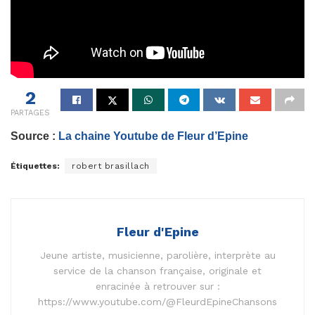
2
PARTAGES
Source :
La chaine Youtube de Fleur d’Epine
Étiquettes:
robert brasillach
Fleur d'Epine
Jeune artiste, musicienne, parolière, interprète au
service de la chanson française, originale et
enracinée à retrouver sur :
https://www.youtube.com/@FleurdEpineChansons