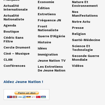
Economie
Nature Et
Actualité
Environnement
Édition
Internationale
Nos
Entretiens
Actualité
Manifestations
Nationaliste
Fréquence JN
Notre Actu
Agenda
Front
Presse
Nationaliste
Boutique
Religion
Guerre D'Algérie
Cédric Sans
Santé-Médecine
Filtre
Histoire
Science Et
Cercle Drumont
Idées
Technologie
Ciné – Musique
Immigration
Seconde Guerre
CLAN
Mondiale
Jeune Nation TV
Conférences
Vidéos
Les Entretiens
De Jeune Nation
Aidez Jeune Nation !